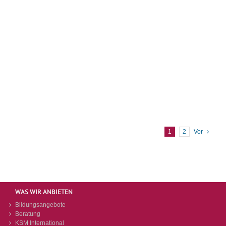
Okbamarian, Jana Olschewski, Vanessa Pritzkow,
Niklas Proft, Valentino Sarriu, [...]
LEARN MORE
1
2
Vor
WAS WIR ANBIETEN
Bildungsangebote
Beratung
KSM International