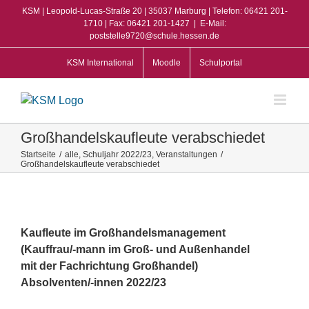
Zum
KSM | Leopold-Lucas-Straße 20 | 35037 Marburg | Telefon: 06421 201-
Inhalt
1710 | Fax: 06421 201-1427
|
E-Mail:
poststelle9720@schule.hessen.de
springen
KSM International
Moodle
Schulportal
Großhandelskaufleute verabschiedet
Startseite
/
alle
,
Schuljahr 2022/23
,
Veranstaltungen
/
Großhandelskaufleute verabschiedet
View
Larger
Image
Kaufleute im Großhandelsmanagement
(Kauffrau/-mann im Groß- und Außenhandel
mit der Fachrichtung Großhandel)
Absolventen/-innen 2022/23