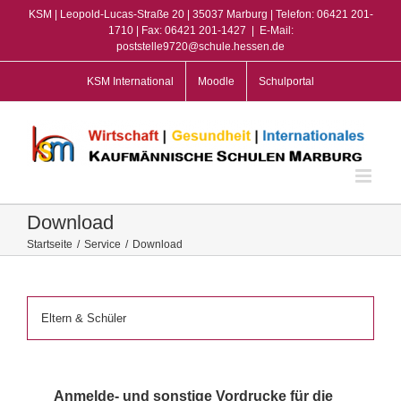
Zum
KSM | Leopold-Lucas-Straße 20 | 35037 Marburg | Telefon: 06421 201-
Inhalt
1710 | Fax: 06421 201-1427
|
E-Mail:
poststelle9720@schule.hessen.de
springen
KSM International
Moodle
Schulportal
Download
Startseite
/
Service
/
Download
Eltern & Schüler
Anmelde- und sonstige Vordrucke für die