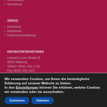
Schulleitung
Verwaltung
SERVICE
Download
Impressum
Datenschutzerklärung
KONTAKTINFORMATIONEN
Leopold-Lucas-Straße 20
35037 Marburg
Telefon:
06421 201-1710
Fax:
06421 201-1427
E-Mail:
poststelle9720@schule.hessen.de
Wir verwenden Cookies, um Ihnen die bestmögliche
Webseite:
https://www.ksm-mr.de
Erfahrung auf unserer Website zu bieten.
In den
Einstellungen
können Sie erfahren, welche Cookies
wir verwenden oder sie ausschalten.
Zustimmen
Ablehnen
© KSM 2026 - Letzte Änderung: 14.07.2026