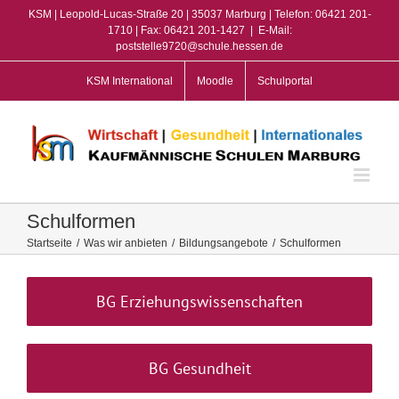
Zum
KSM | Leopold-Lucas-Straße 20 | 35037 Marburg | Telefon: 06421 201-
Inhalt
1710 | Fax: 06421 201-1427
|
E-Mail:
poststelle9720@schule.hessen.de
springen
KSM International
Moodle
Schulportal
Schulformen
Startseite
/
Was wir anbieten
/
Bildungsangebote
/
Schulformen
BG Erziehungswissenschaften
BG Gesundheit