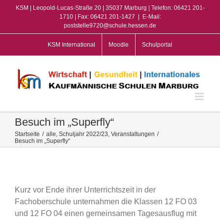
Zum
KSM | Leopold-Lucas-Straße 20 | 35037 Marburg | Telefon: 06421 201-
Inhalt
1710 | Fax: 06421 201-1427
|
E-Mail:
poststelle9720@schule.hessen.de
springen
KSM International
Moodle
Schulportal
Besuch im „Superfly“
Startseite
/
alle
,
Schuljahr 2022/23
,
Veranstaltungen
/
Besuch im „Superfly“
View
Larger
Image
Kurz vor Ende ihrer Unterrichtszeit in der
Fachoberschule unternahmen die Klassen 12 FO 03
und 12 FO 04 einen gemeinsamen Tagesausflug mit