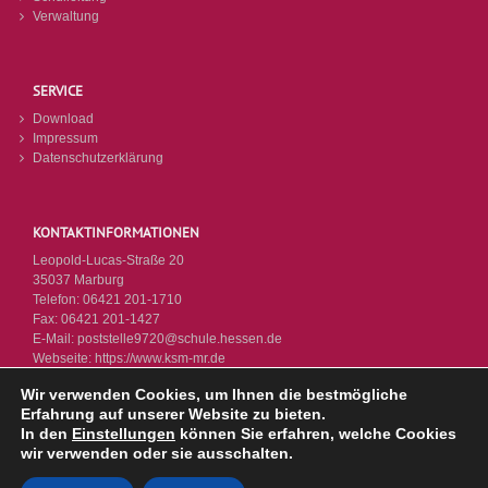
Verwaltung
SERVICE
Download
Impressum
Datenschutzerklärung
KONTAKTINFORMATIONEN
Leopold-Lucas-Straße 20
35037 Marburg
Telefon:
06421 201-1710
Fax:
06421 201-1427
E-Mail:
poststelle9720@schule.hessen.de
Webseite:
https://www.ksm-mr.de
Wir verwenden Cookies, um Ihnen die bestmögliche
Erfahrung auf unserer Website zu bieten.
In den
Einstellungen
können Sie erfahren, welche Cookies
wir verwenden oder sie ausschalten.
© KSM 2026 - Letzte Änderung: 14.07.2026