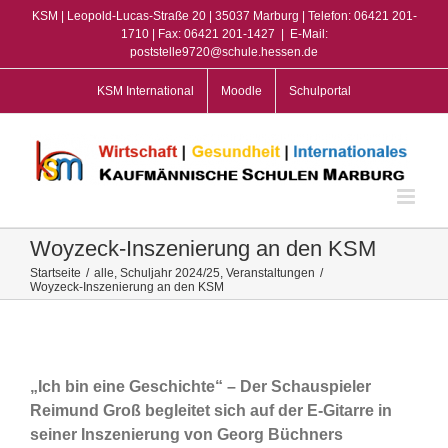
Zum
KSM | Leopold-Lucas-Straße 20 | 35037 Marburg | Telefon: 06421 201-
Inhalt
1710 | Fax: 06421 201-1427
|
E-Mail:
poststelle9720@schule.hessen.de
springen
KSM International
Moodle
Schulportal
Woyzeck-Inszenierung an den KSM
Startseite
/
alle
,
Schuljahr 2024/25
,
Veranstaltungen
/
Woyzeck-Inszenierung an den KSM
View
Larger
Image
„Ich bin eine Geschichte“ – Der Schauspieler
Reimund Groß begleitet sich auf der E-Gitarre in
seiner Inszenierung von Georg Büchners