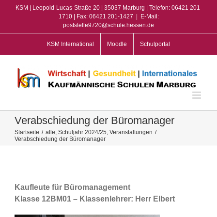
Zum
KSM | Leopold-Lucas-Straße 20 | 35037 Marburg | Telefon: 06421 201-
Inhalt
1710 | Fax: 06421 201-1427
|
E-Mail:
poststelle9720@schule.hessen.de
springen
KSM International
Moodle
Schulportal
Verabschiedung der Büromanager
Startseite
/
alle
,
Schuljahr 2024/25
,
Veranstaltungen
/
Verabschiedung der Büromanager
View
Larger
Image
Kaufleute für Büromanagement
Klasse 12BM01 – Klassenlehrer: Herr Elbert