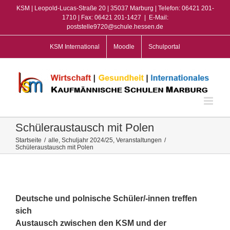
Zum
KSM | Leopold-Lucas-Straße 20 | 35037 Marburg | Telefon: 06421 201-
Inhalt
1710 | Fax: 06421 201-1427
|
E-Mail:
poststelle9720@schule.hessen.de
springen
KSM International
Moodle
Schulportal
Schüleraustausch mit Polen
Startseite
/
alle
,
Schuljahr 2024/25
,
Veranstaltungen
/
Schüleraustausch mit Polen
View
Larger
Image
Deutsche und polnische Schüler/-innen treffen
sich
Austausch zwischen den KSM und der