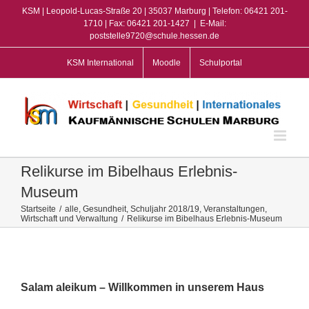
Zum
KSM | Leopold-Lucas-Straße 20 | 35037 Marburg | Telefon: 06421 201-
Inhalt
1710 | Fax: 06421 201-1427
|
E-Mail:
poststelle9720@schule.hessen.de
springen
KSM International
Moodle
Schulportal
Relikurse im Bibelhaus Erlebnis-
Museum
Startseite
/
alle
,
Gesundheit
,
Schuljahr 2018/19
,
Veranstaltungen
,
Wirtschaft und Verwaltung
/
Relikurse im Bibelhaus Erlebnis-Museum
View
Larger
Image
Salam aleikum – Willkommen in unserem Haus