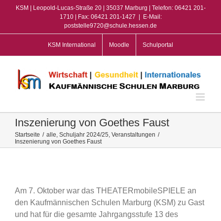
Zum
KSM | Leopold-Lucas-Straße 20 | 35037 Marburg | Telefon: 06421 201-
Inhalt
1710 | Fax: 06421 201-1427
|
E-Mail:
poststelle9720@schule.hessen.de
springen
KSM International
Moodle
Schulportal
Inszenierung von Goethes Faust
Startseite
/
alle
,
Schuljahr 2024/25
,
Veranstaltungen
/
Inszenierung von Goethes Faust
View
Larger
Image
Am 7. Oktober war das THEATERmobileSPIELE an
den Kaufmännischen Schulen Marburg (KSM) zu Gast
und hat für die gesamte Jahrgangsstufe 13 des