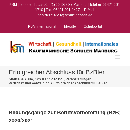
Zum
KSM | Leopold-Lucas-Straße 20 | 35037 Marburg | Telefon: 06421 201-
Inhalt
1710 | Fax: 06421 201-1427
|
E-Mail:
poststelle9720@schule.hessen.de
springen
KSM International
Moodle
Schulportal
Erfolgreicher Abschluss für BzBler
Startseite
/
alle
,
Schuljahr 2020/21
,
Veranstaltungen
,
Wirtschaft und Verwaltung
/
Erfolgreicher Abschluss für BzBler
View
Larger
Image
Bildungsgänge zur Berufsvorbereitung (BzB)
2020/2021