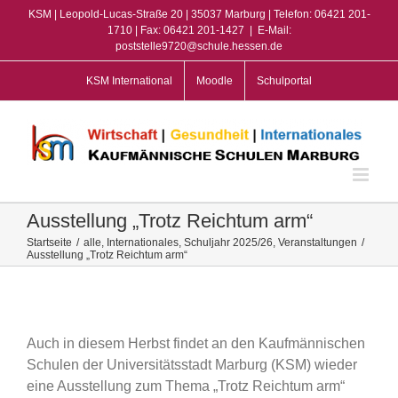
Zum
KSM | Leopold-Lucas-Straße 20 | 35037 Marburg | Telefon: 06421 201-
Inhalt
1710 | Fax: 06421 201-1427
|
E-Mail:
poststelle9720@schule.hessen.de
springen
KSM International
Moodle
Schulportal
Ausstellung „Trotz Reichtum arm“
Startseite
/
alle
,
Internationales
,
Schuljahr 2025/26
,
Veranstaltungen
/
Ausstellung „Trotz Reichtum arm“
View
Larger
Image
Auch in diesem Herbst findet an den Kaufmännischen
Schulen der Universitätsstadt Marburg (KSM) wieder
eine Ausstellung zum Thema „Trotz Reichtum arm“