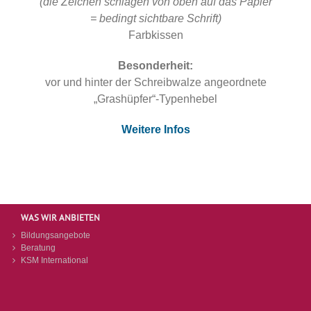
(die Zeichen schlagen von oben auf das Papier
= bedingt sichtbare Schrift)
Farbkissen
Besonderheit:
vor und hinter der Schreibwalze angeordnete
„Grashüpfer“-Typenhebel
Weitere Infos
WAS WIR ANBIETEN
Bildungsangebote
Beratung
KSM International