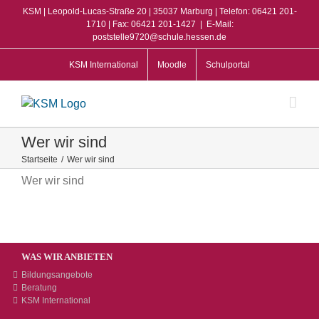
Zum
KSM | Leopold-Lucas-Straße 20 | 35037 Marburg | Telefon: 06421 201-
Inhalt
1710 | Fax: 06421 201-1427
|
E-Mail:
poststelle9720@schule.hessen.de
springen
KSM International
Moodle
Schulportal
Wer wir sind
Startseite
/
Wer wir sind
Wer wir sind
WAS WIR ANBIETEN
Bildungsangebote
Beratung
KSM International