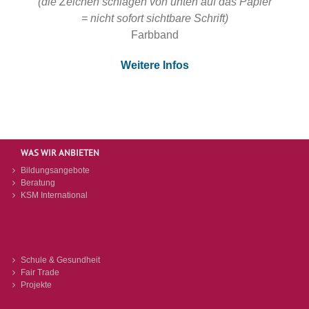
(die Zeichen schlagen von unten auf das Papier
= nicht sofort sichtbare Schrift)
Farbband
Weitere Infos
WAS WIR ANBIETEN
Bildungsangebote
Beratung
KSM International
Schule & Gesundheit
Fair Trade
Projekte