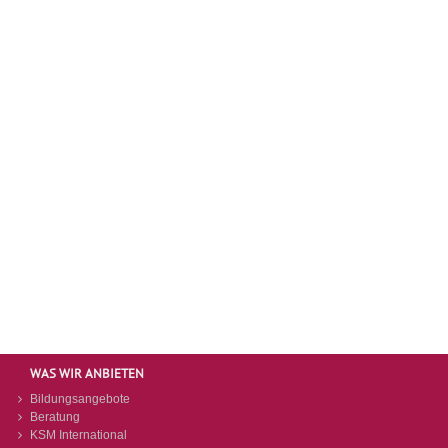
Unterrichtsfächer: Informatik Mathematik Schulformen:
Mittelstufenschule Zweijährige Berufsfachschule
Fachoberschule Berufliches Gymnasium Schulische
Aufgaben: Moodle-Beauftragte Fachkonferenzleitung
Datenverarbeitung
LEARN MORE
WAS WIR ANBIETEN
Bildungsangebote
Beratung
KSM International