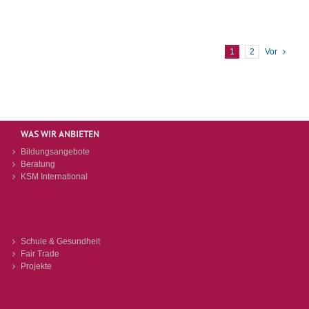
1
2
Vor
WAS WIR ANBIETEN
Bildungsangebote
Beratung
KSM International
Schule & Gesundheit
Fair Trade
Projekte