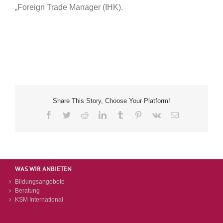
„Foreign Trade Manager (IHK).
Share This Story, Choose Your Platform!
Facebook
Twitter
Reddit
LinkedIn
Tumblr
Pinterest
Vk
E-
Mail
WAS WIR ANBIETEN
Bildungsangebote
Beratung
KSM International