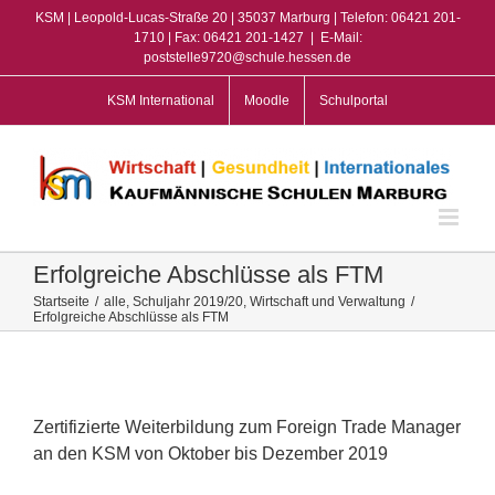
Zum
KSM | Leopold-Lucas-Straße 20 | 35037 Marburg | Telefon: 06421 201-
Inhalt
1710 | Fax: 06421 201-1427
|
E-Mail:
poststelle9720@schule.hessen.de
springen
KSM International
Moodle
Schulportal
Erfolgreiche Abschlüsse als FTM
Startseite
/
alle
,
Schuljahr 2019/20
,
Wirtschaft und Verwaltung
/
Erfolgreiche Abschlüsse als FTM
View
Larger
Image
Zertifizierte Weiterbildung zum Foreign Trade Manager
an den KSM von Oktober bis Dezember 2019