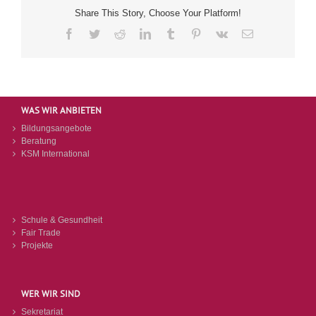
Share This Story, Choose Your Platform!
Facebook
Twitter
Reddit
LinkedIn
Tumblr
Pinterest
Vk
E-
Mail
WAS WIR ANBIETEN
Bildungsangebote
Beratung
KSM International
Schule & Gesundheit
Fair Trade
Projekte
WER WIR SIND
Sekretariat