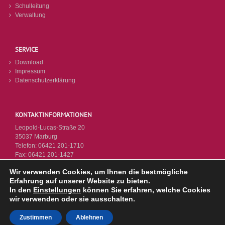
Schulleitung
Verwaltung
SERVICE
Download
Impressum
Datenschutzerklärung
KONTAKTINFORMATIONEN
Leopold-Lucas-Straße 20
35037 Marburg
Telefon:
06421 201-1710
Fax:
06421 201-1427
E-Mail:
poststelle9720@schule.hessen.de
Wir verwenden Cookies, um Ihnen die bestmögliche
Webseite:
https://www.ksm-mr.de
Erfahrung auf unserer Website zu bieten.
In den
Einstellungen
können Sie erfahren, welche Cookies
wir verwenden oder sie ausschalten.
Zustimmen
Ablehnen
© KSM 2026 - Letzte Änderung: 14.07.2026