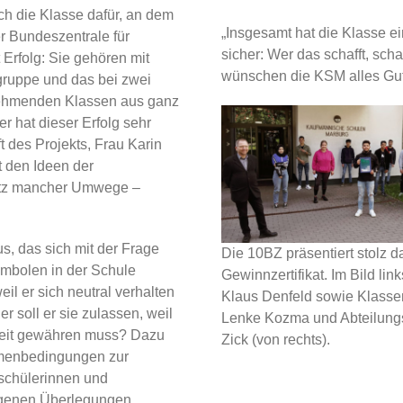
ch die Klasse dafür, an dem
„Insgesamt hat die Klasse ein
r Bundeszentrale für
sicher: Wer das schafft, sch
 Erfolg: Sie gehören mit
wünschen die KSM alles Gut
sgruppe und das bei zwei
nehmenden Klassen aus ganz
r hat dieser Erfolg sehr
t des Projekts, Frau Karin
t den Ideen der
rotz mancher Umwege –
, das sich mit der Frage
Die 10BZ präsentiert stolz d
Symbolen in der Schule
Gewinnzertifikat. Im Bild link
eil er sich neutral verhalten
Klaus Denfeld sowie Klasse
r soll er sie zulassen, weil
Lenke Kozma und Abteilungsl
iheit gewähren muss? Dazu
Zick (von rechts).
hmenbedingungen zur
tschülerinnen und
eigenen Überlegungen