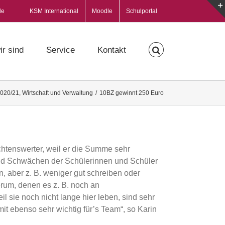
de
KSM International
Moodle
Schulportal
ir sind
Service
Kontakt
2020/21
,
Wirtschaft und Verwaltung
/
10BZ gewinnt 250 Euro
chtenswerter, weil er die Summe sehr
und Schwächen der Schülerinnen und Schüler
, aber z. B. weniger gut schreiben oder
rum, denen es z. B. noch an
il sie noch nicht lange hier leben, sind sehr
mit ebenso sehr wichtig für’s Team“, so Karin