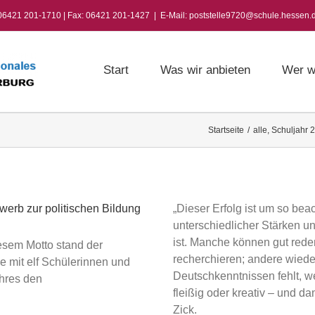
 06421 201-1710 | Fax: 06421 201-1427
|
E-Mail: poststelle9720@schule.hessen.
Start
Was wir anbieten
Wer w
Startseite
/
alle
,
Schuljahr 
erb zur politischen Bildung
„Dieser Erfolg ist um so bea
unterschiedlicher Stärken 
ist. Manche können gut reden
iesem Motto stand der
recherchieren; andere wiede
e mit elf Schülerinnen und
Deutschkenntnissen fehlt, we
ahres den
fleißig oder kreativ – und da
Zick.