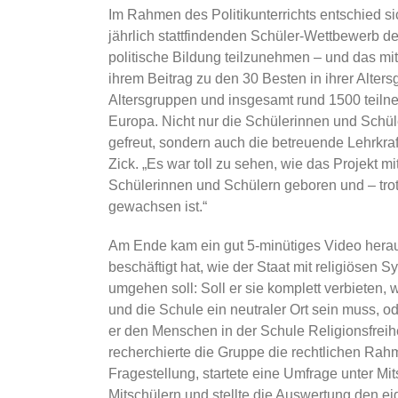
Im Rahmen des Politikunterrichts entschied si
jährlich stattfindenden Schüler-Wettbewerb de
politische Bildung teilzunehmen – und das mit
ihrem Beitrag zu den 30 Besten in ihrer Alter
Altersgruppen und insgesamt rund 1500 teil
Europa. Nicht nur die Schülerinnen und Schüle
gefreut, sondern auch die betreuende Lehrkraf
Zick. „Es war toll zu sehen, wie das Projekt mi
Schülerinnen und Schülern geboren und – t
gewachsen ist.“
Am Ende kam ein gut 5-minütiges Video heraus
beschäftigt hat, wie der Staat mit religiösen 
umgehen soll: Soll er sie komplett verbieten, w
und die Schule ein neutraler Ort sein muss, ode
er den Menschen in der Schule Religionsfre
recherchierte die Gruppe die rechtlichen Ra
Fragestellung, startete eine Umfrage unter Mi
Mitschülern und stellte die Auswertung den 