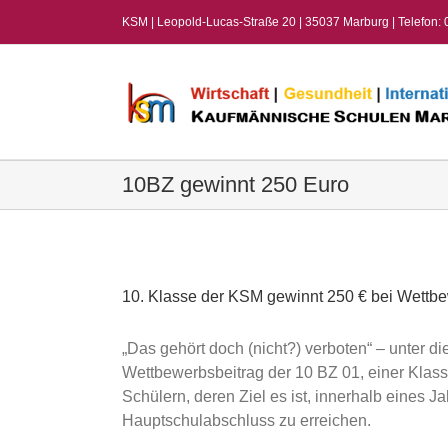
Zum
KSM | Leopold-Lucas-Straße 20 | 35037 Marburg | Telefon:
Inhalt
springen
10BZ gewinnt 250 Euro
View
Larger
Image
10. Klasse der KSM gewinnt 250 € bei Wettbew
„Das gehört doch (nicht?) verboten“ – unter d
Wettbewerbsbeitrag der 10 BZ 01, einer Klass
Schülern, deren Ziel es ist, innerhalb eines J
Hauptschulabschluss zu erreichen.