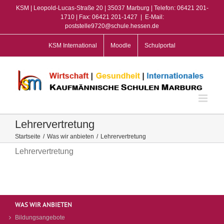
Zum
KSM | Leopold-Lucas-Straße 20 | 35037 Marburg | Telefon: 06421 201-
Inhalt
1710 | Fax: 06421 201-1427
|
E-Mail:
poststelle9720@schule.hessen.de
springen
KSM International
Moodle
Schulportal
Lehrervertretung
Startseite
/
Was wir anbieten
/
Lehrervertretung
Lehrervertretung
WAS WIR ANBIETEN
Bildungsangebote