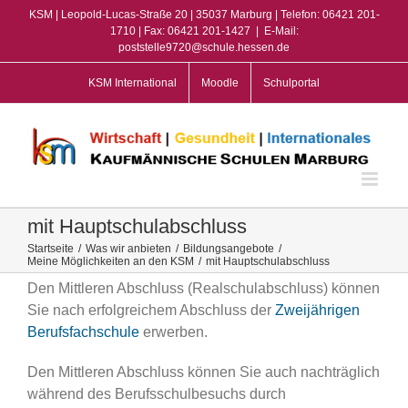
Zum
KSM | Leopold-Lucas-Straße 20 | 35037 Marburg | Telefon: 06421 201-
Inhalt
1710 | Fax: 06421 201-1427
|
E-Mail:
poststelle9720@schule.hessen.de
springen
KSM International
Moodle
Schulportal
mit Hauptschulabschluss
Startseite
/
Was wir anbieten
/
Bildungsangebote
/
Meine Möglichkeiten an den KSM
/
mit Hauptschulabschluss
Den Mittleren Abschluss (Realschulabschluss) können
Sie nach erfolgreichem Abschluss der
Zweijährigen
Berufsfachschule
erwerben.
Den Mittleren Abschluss können Sie auch nachträglich
während des Berufsschulbesuchs durch