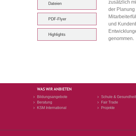
zusätzlich m
Dateien
der Planung
Mitarbeiterf
PDF-Flyer
und Kundenb
Entwicklung
Highlights
genommen.
WAS WIR ANBIETEN
Bildungsangebote
Schule & Gesundheit
Beratung
Fair Trade
KSM International
Projekte