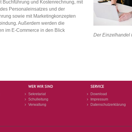
it Buchführung und Kostenrechnung, mit
 des Personaleinsatzes und der
ührung sowie mit Marketingkonzepten
indung. Außerdem werden die
en im E-Commerce in den Blick
Der Einzelhandel is
WER WIR SIND
SERVICE
Sekretariat
Download
Schulleitung
Impressum
Verwaltung
Datenschutzerklärung