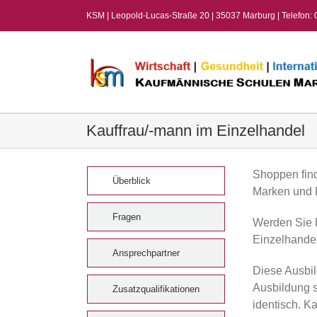
Zum
KSM | Leopold-Lucas-Straße 20 | 35037 Marburg | Telefon:
Inhalt
springen
Kauffrau/-mann im Einzelhandel
Shoppen fin
Überblick
Marken und 
Fragen
Werden Sie 
Einzelhandel
Ansprechpartner
Diese Ausbild
Ausbildung s
Zusatzqualifikationen
identisch. K