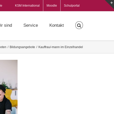
de
KSM International
Moodle
Schulportal
ir sind
Service
Kontakt
ieten
/
Bildungsangebote
/
Kauffrau/-mann im Einzelhandel