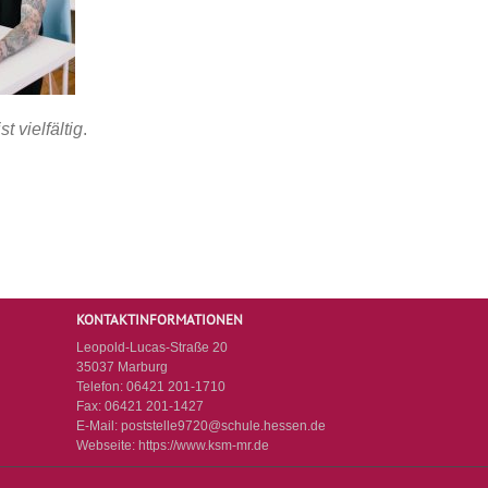
t vielfältig
.
KONTAKTINFORMATIONEN
Leopold-Lucas-Straße 20
35037 Marburg
Telefon:
06421 201-1710
Fax:
06421 201-1427
E-Mail:
poststelle9720@schule.hessen.de
Webseite:
https://www.ksm-mr.de