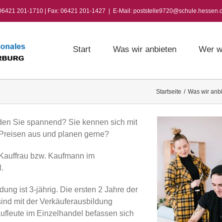
 06421 201-1710 | Fax: 06421 201-1427
|
E-Mail: poststelle9720@schule.hessen.
Start
Was wir anbieten
Wer w
Startseite
/
Was wir anb
den Sie spannend? Sie kennen sich mit
Preisen aus und planen gerne?
Kauffrau bzw. Kaufmann im
.
ung ist 3-jährig. Die ersten 2 Jahre der
ind mit der Verkäuferausbildung
aufleute im Einzelhandel befassen sich