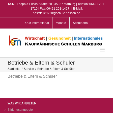
Zum
KSM | Leopold-Lucas-Straße 20 | 35037 Marburg | Telefon: 06421 201-
Inhalt
1710 | Fax: 06421 201-1427
|
E-Mail:
poststelle9720@schule.hessen.de
springen
KSM International
Moodle
Schulportal
Betriebe & Eltern & Schüler
Startseite
/
Service
/
Betriebe & Eltern & Schüler
Betriebe & Eltern & Schüler
WAS WIR ANBIETEN
Bildungsangebote