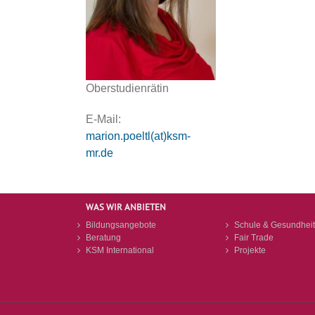
Oberstudienrätin
E-Mail:
marion.poeltl(at)ksm-
mr.de
WAS WIR ANBIETEN
Bildungsangebote
Schule & Gesundheit
Beratung
Fair Trade
KSM International
Projekte