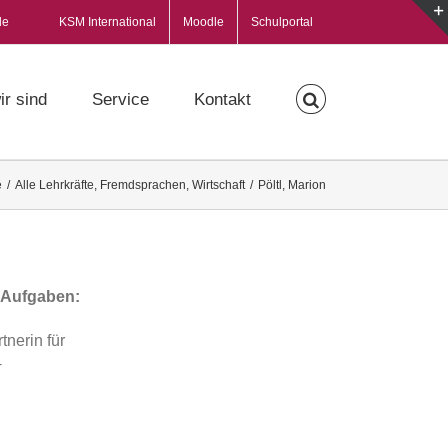
de
KSM International
Moodle
Schulportal
ir sind
Service
Kontakt
e
/
Alle Lehrkräfte
,
Fremdsprachen
,
Wirtschaft
/
Pöltl, Marion
 Aufgaben:
nerin für
+