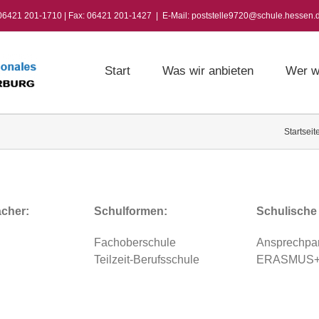
 06421 201-1710 | Fax: 06421 201-1427
|
E-Mail: poststelle9720@schule.hessen.
Start
Was wir anbieten
Wer w
Startseit
ächer:
Schulformen:
Schulische
Fachoberschule
Ansprechpart
Teilzeit-Berufsschule
ERASMUS