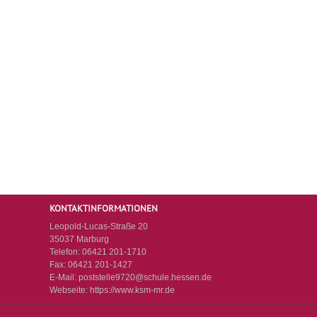
KONTAKTINFORMATIONEN
Leopold-Lucas-Straße 20
35037 Marburg
Telefon:
06421 201-1710
Fax:
06421 201-1427
E-Mail:
poststelle9720@schule.hessen.de
Webseite:
https://www.ksm-mr.de