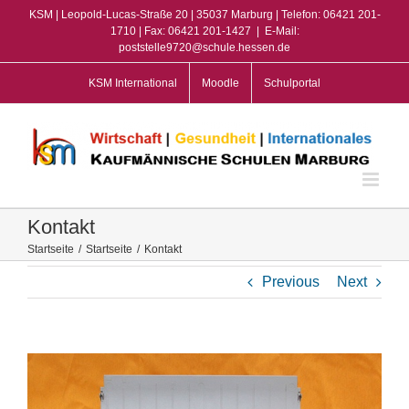
Zum
KSM | Leopold-Lucas-Straße 20 | 35037 Marburg | Telefon: 06421 201-
Inhalt
1710 | Fax: 06421 201-1427
|
E-Mail:
poststelle9720@schule.hessen.de
springen
KSM International
Moodle
Schulportal
Kontakt
Startseite
/
Startseite
/
Kontakt
Previous
Next
View
Larger
Image