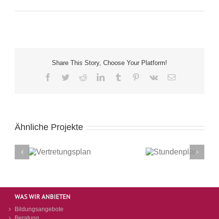
Share This Story, Choose Your Platform!
Facebook
Twitter
Reddit
LinkedIn
Tumblr
Pinterest
Vk
E-
Mail
Ähnliche Projekte
ngsplan
Pressemi
Stundenplan
WAS WIR ANBIETEN
Bildungsangebote
Beratung