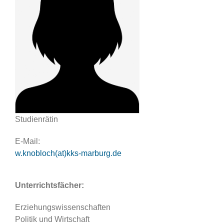
Studienrätin
E-Mail:
w.knobloch(at)kks-marburg.de
Unterrichtsfächer:
Erziehungswissenschaften
Politik und Wirtschaft