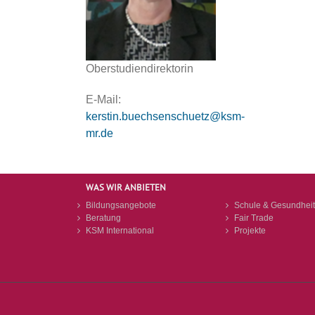
Oberstudiendirektorin
E-Mail:
kerstin.buechsenschuetz@ksm-
mr.de
WAS WIR ANBIETEN
Bildungsangebote
Schule & Gesundheit
Beratung
Fair Trade
KSM International
Projekte