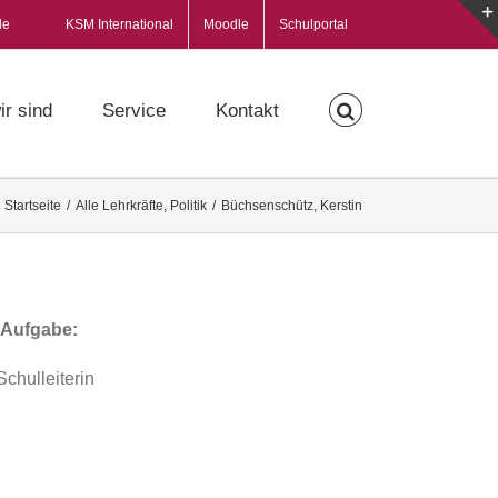
de
KSM International
Moodle
Schulportal
ir sind
Service
Kontakt
Startseite
/
Alle Lehrkräfte
,
Politik
/
Büchsenschütz, Kerstin
 Aufgabe:
Schulleiterin