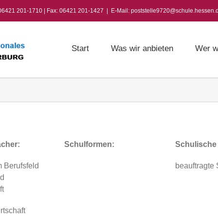
 06421 201-1710 | Fax: 06421 201-1427
|
E-Mail: poststelle9720@schule.hessen.
Start
Was wir anbieten
Wer w
ächer:
Schulformen:
Schulische
m Berufsfeld
beauftragte 
nd
ft
rtschaft