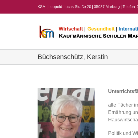
Zum
KSM | Leopold-Lucas-Straße 20 | 35037 Marburg | Telefon:
Inhalt
springen
Büchsenschütz, Kerstin
View
Larger
Image
Unterrichtsf
alle Fächer i
Ernährung u
Hauswirtscha
Politik und Wi