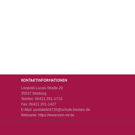
KONTAKTINFORMATIONEN
Leopold-Lucas-Straße 20
35037 Marburg
Telefon:
06421 201-1710
Fax:
06421 201-1427
E-Mail:
poststelle9720@schule.hessen.de
Webseite:
https://www.ksm-mr.de