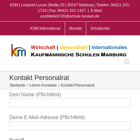
Zum
KSM | Leopold-Lucas-Straße 20 | 35037 Marburg | Telefon: 06421 201-
Inhalt
1710 | Fax: 06421 201-1427
|
E-Mail:
poststelle9720@schule.hessen.de
springen
KSM International
Moodle
Schulportal
Kontakt Personalrat
Startseite
/
Lehrer-Kontakte
/
Kontakt Personalrat
Dein Name (Pflichtfeld)
Deine E-Mail-Adresse (Pflichtfeld)