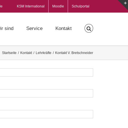
de
KSM International
Moodle
Schulportal
ir sind
Service
Kontakt
Startseite
/
Kontakt
/
Lehrkräfte
/
Kontakt V. Bretschneider