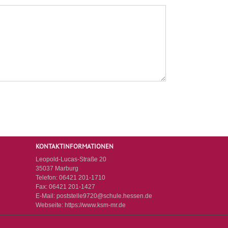
KONTAKTINFORMATIONEN
Leopold-Lucas-Straße 20
35037 Marburg
Telefon:
06421 201-1710
Fax:
06421 201-1427
E-Mail:
poststelle9720@schule.hessen.de
Webseite:
https://www.ksm-mr.de