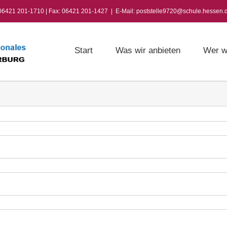
 06421 201-1710 | Fax: 06421 201-1427
|
E-Mail: poststelle9720@schule.hessen.
Start
Was wir anbieten
Wer w