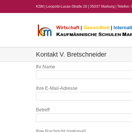
Zum
KSM | Leopold-Lucas-Straße 20 | 35037 Marburg | Telefon:
Inhalt
springen
Kontakt V. Bretschneider
Ihr Name
Ihre E-Mail-Adresse
Betreff
Ihre Nachricht (optional)