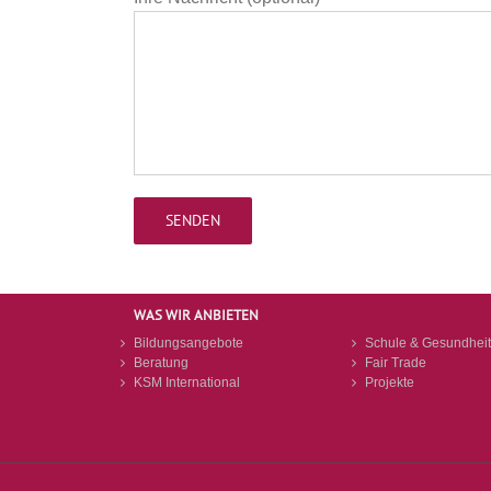
WAS WIR ANBIETEN
Bildungsangebote
Schule & Gesundheit
Beratung
Fair Trade
KSM International
Projekte