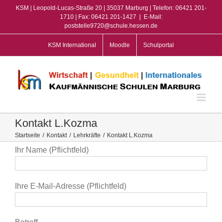
Zum
KSM | Leopold-Lucas-Straße 20 | 35037 Marburg | Telefon: 06421 201-
Inhalt
1710 | Fax: 06421 201-1427
|
E-Mail:
poststelle9720@schule.hessen.de
springen
KSM International
Moodle
Schulportal
Kontakt L.Kozma
Startseite
/
Kontakt
/
Lehrkräfte
/
Kontakt L.Kozma
Ihr Name (Pflichtfeld)
Ihre E-Mail-Adresse (Pflichtfeld)