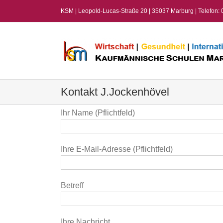
Zum
KSM | Leopold-Lucas-Straße 20 | 35037 Marburg | Telefon:
Inhalt
springen
Kontakt J.Jockenhövel
Ihr Name (Pflichtfeld)
Ihre E-Mail-Adresse (Pflichtfeld)
Betreff
Ihre Nachricht