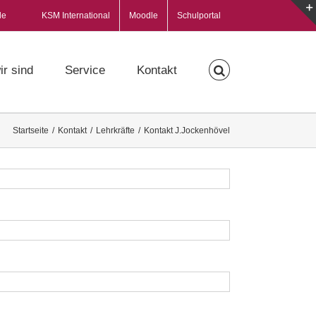
de
KSM International
Moodle
Schulportal
ir sind
Service
Kontakt
Startseite
/
Kontakt
/
Lehrkräfte
/
Kontakt J.Jockenhövel