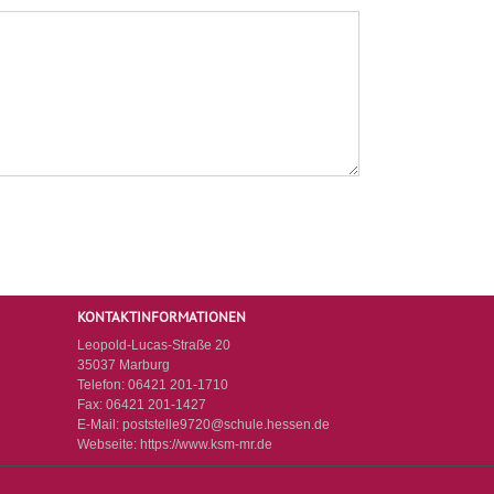
KONTAKTINFORMATIONEN
Leopold-Lucas-Straße 20
35037 Marburg
Telefon:
06421 201-1710
Fax:
06421 201-1427
E-Mail:
poststelle9720@schule.hessen.de
Webseite:
https://www.ksm-mr.de