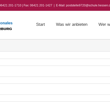
 06421 201-1710 | Fax: 06421 201-1427
|
E-Mail: poststelle9720@schule.hessen.
Start
Was wir anbieten
Wer w