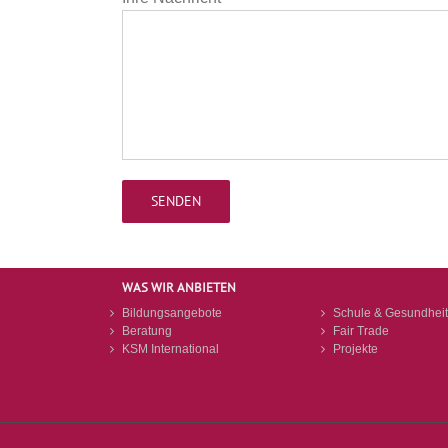
WAS WIR ANBIETEN
Bildungsangebote
Schule & Gesundheit
Beratung
Fair Trade
KSM International
Projekte