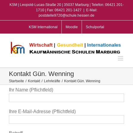
Zum
KSM | Leopold-Lucas-Straße 20 | 35037 Marburg | Telefon: 06421 201-
Inhalt
1710 | Fax: 06421 201-1427
|
E-Mail:
poststelle9720@schule.hessen.de
springen
KSM International
Moodle
Schulportal
Kontakt Gün. Wenning
Startseite
/
Kontakt
/
Lehrkräfte
/
Kontakt Gün. Wenning
Ihr Name (Pflichtfeld)
Ihre E-Mail-Adresse (Pflichtfeld)