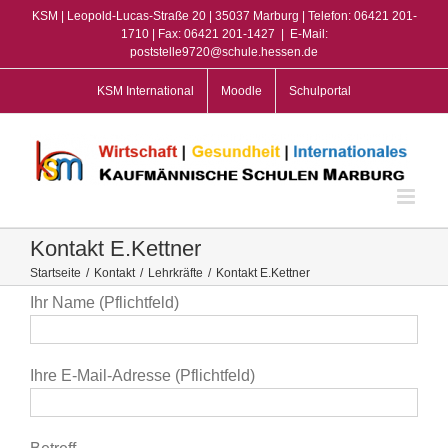
Zum
KSM | Leopold-Lucas-Straße 20 | 35037 Marburg | Telefon: 06421 201-
Inhalt
1710 | Fax: 06421 201-1427
|
E-Mail:
poststelle9720@schule.hessen.de
springen
KSM International
Moodle
Schulportal
Kontakt E.Kettner
Startseite
/
Kontakt
/
Lehrkräfte
/
Kontakt E.Kettner
Ihr Name (Pflichtfeld)
Ihre E-Mail-Adresse (Pflichtfeld)