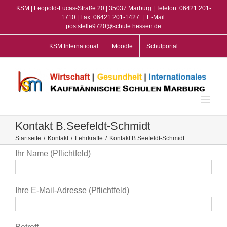
Zum
KSM | Leopold-Lucas-Straße 20 | 35037 Marburg | Telefon: 06421 201-
Inhalt
1710 | Fax: 06421 201-1427
|
E-Mail:
poststelle9720@schule.hessen.de
springen
KSM International
Moodle
Schulportal
Kontakt B.Seefeldt-Schmidt
Startseite
/
Kontakt
/
Lehrkräfte
/
Kontakt B.Seefeldt-Schmidt
Ihr Name (Pflichtfeld)
Ihre E-Mail-Adresse (Pflichtfeld)