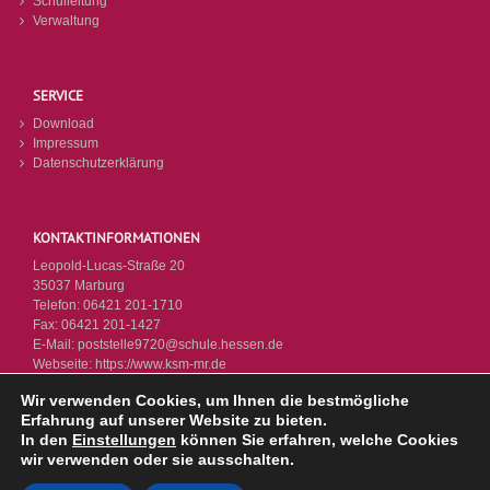
Schulleitung
Verwaltung
SERVICE
Download
Impressum
Datenschutzerklärung
KONTAKTINFORMATIONEN
Leopold-Lucas-Straße 20
35037 Marburg
Telefon:
06421 201-1710
Fax:
06421 201-1427
E-Mail:
poststelle9720@schule.hessen.de
Webseite:
https://www.ksm-mr.de
Wir verwenden Cookies, um Ihnen die bestmögliche
Erfahrung auf unserer Website zu bieten.
In den
Einstellungen
können Sie erfahren, welche Cookies
wir verwenden oder sie ausschalten.
© KSM 2026 - Letzte Änderung: 14.07.2026