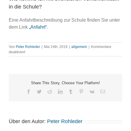
in die Schule?
Eine Anfahrtbeschreibung zur Schule finden Sie unter
dem Link
„Anfahrt“
.
Von
Peter Rohleder
|
Mai 24th, 2019
|
allgemein
|
Kommentare
für
deaktiviert
Wie
komme
ich
mit
öffentlichen
Share This Story, Choose Your Platform!
Verkehrsmitteln
in
Facebook
Twitter
Reddit
LinkedIn
Tumblr
Pinterest
Vk
E-
die
Mail
Schule?
Über den Autor:
Peter Rohleder