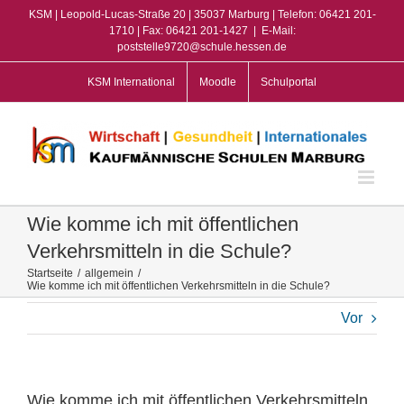
Zum
KSM | Leopold-Lucas-Straße 20 | 35037 Marburg | Telefon: 06421 201-
Inhalt
1710 | Fax: 06421 201-1427
|
E-Mail:
poststelle9720@schule.hessen.de
springen
KSM International
Moodle
Schulportal
Wie komme ich mit öffentlichen
Verkehrsmitteln in die Schule?
Startseite
/
allgemein
/
Wie komme ich mit öffentlichen Verkehrsmitteln in die Schule?
Vor
Wie komme ich mit öffentlichen Verkehrsmitteln