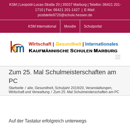
Zum
KSM | Leopold-Lucas-Straße 20 | 35037 Marburg | Telefon: 06421 201-
Inhalt
1710 | Fax: 06421 201-1427
|
E-Mail:
poststelle9720@schule.hessen.de
springen
KSM International
Moodle
Schulportal
Zum 25. Mal Schulmeisterschaften am
PC
Startseite
/
alle
,
Gesundheit
,
Schuljahr 2019/20
,
Veranstaltungen
,
Wirtschaft und Verwaltung
/
Zum 25. Mal Schulmeisterschaften am PC
View
Larger
Image
Auf der Tastatur erfolgreich unterwegs