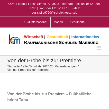
Zum
KSM | Leopold-Lucas-Straße 20 | 35037 Marburg | Telefon: 06421 201-
Inhalt
1710 | Fax: 06421 201-1427
|
E-Mail:
poststelle9720@schule.hessen.de
springen
KSM International
Moodle
Schulportal
Von der Probe bis zur Premiere
Startseite
/
alle
,
Schuljahr 2024/25
,
Veranstaltungen
/
Von der Probe bis zur Premiere
View
Larger
Image
Von der Probe bis zur Premiere – Fußballliebe
bricht Tabu