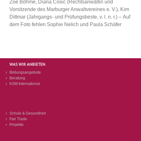
Zoe Böhme, Diana Cosic (Rechtsanwältin und
Vorsitzende des Marburger Anwaltvereines e. V.), Kim
Dittmar (Jahrgangs- und Prüfungsbeste, v. l. n. r.) – Auf
dem Foto fehlen Sophie Nelich und Paula Schäfer
WAS WIR ANBIETEN
Bildungsangebote
Beratung
KSM International
Schule & Gesundheit
Fair Trade
Projekte