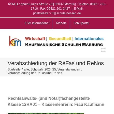
Zum
KSM | Leopold-Lucas-Straße 20 | 35037 Marburg | Telefon: 06421 201-
Inhalt
1710 | Fax: 06421 201-1427
|
E-Mail:
poststelle9720@schule.hessen.de
springen
KSM International
Moodle
Schulportal
Verabschiedung der ReFas und ReNos
Startseite
/
alle
,
Schuljahr 2024/25
,
Veranstaltungen
/
Verabschiedung der ReFas und ReNos
View
Larger
Image
Rechtsanwalts- (und Notar)fachangestellte
Klasse 12RA01 – Klassenlehrerin: Frau Kaufmann