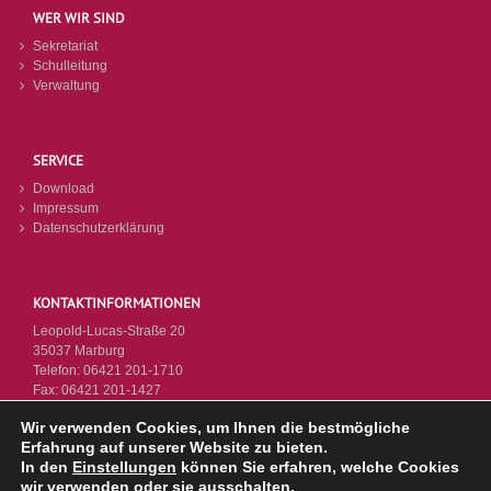
WER WIR SIND
Sekretariat
Schulleitung
Verwaltung
SERVICE
Download
Impressum
Datenschutzerklärung
KONTAKTINFORMATIONEN
Leopold-Lucas-Straße 20
35037 Marburg
Telefon:
06421 201-1710
Fax:
06421 201-1427
E-Mail:
poststelle9720@schule.hessen.de
Wir verwenden Cookies, um Ihnen die bestmögliche
Webseite:
https://www.ksm-mr.de
Erfahrung auf unserer Website zu bieten.
In den
Einstellungen
können Sie erfahren, welche Cookies
wir verwenden oder sie ausschalten.