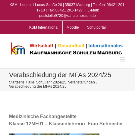
Zum
KSM | Leopold-Lucas-Straße 20 | 35037 Marburg | Telefon: 06421 201-
Inhalt
1710 | Fax: 06421 201-1427
|
E-Mail:
poststelle9720@schule.hessen.de
springen
KSM International
Moodle
Schulportal
Verabschiedung der MFAs 2024/25
Startseite
/
alle
,
Schuljahr 2024/25
,
Veranstaltungen
/
Verabschiedung der MFAs 2024/25
View
Larger
Image
Medizinische Fachangestellte
Klasse 12MF01 – Klassenlehrerin: Frau Schneider