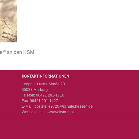
ter“ an den KSM
KONTAKTINFORMATIONEN
Leopold-Lucas-Straße 20
35037 Marburg
Telefon:
06421 201-1710
Fax:
06421 201-1427
E-Mail:
poststelle9720@schule.hessen.de
Webseite:
https://www.ksm-mr.de