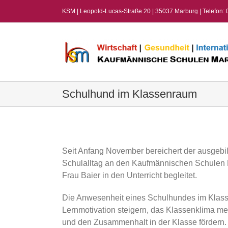
Zum
KSM | Leopold-Lucas-Straße 20 | 35037 Marburg | Telefon:
Inhalt
springen
Schulhund im Klassenraum
View
Larger
Image
Seit Anfang November bereichert der ausgeb
Schulalltag an den Kaufmännischen Schulen 
Frau Baier in den Unterricht begleitet.
Die Anwesenheit eines Schulhundes im Klas
Lernmotivation steigern, das Klassenklima mer
und den Zusammenhalt in der Klasse fördern.