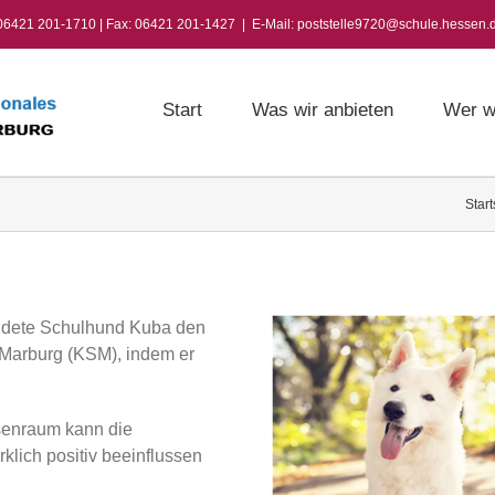
 06421 201-1710 | Fax: 06421 201-1427
|
E-Mail: poststelle9720@schule.hessen.
Start
Was wir anbieten
Wer w
Start
ildete Schulhund Kuba den
Marburg (KSM), indem er
senraum kann die
klich positiv beeinflussen