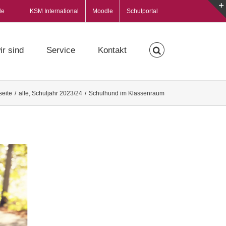
de
KSM International
Moodle
Schulportal
ir sind
Service
Kontakt
seite
/
alle
,
Schuljahr 2023/24
/
Schulhund im Klassenraum