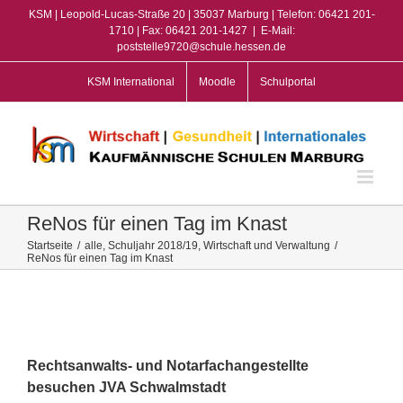
Zum
KSM | Leopold-Lucas-Straße 20 | 35037 Marburg | Telefon: 06421 201-
Inhalt
1710 | Fax: 06421 201-1427
|
E-Mail:
poststelle9720@schule.hessen.de
springen
KSM International
Moodle
Schulportal
ReNos für einen Tag im Knast
Startseite
/
alle
,
Schuljahr 2018/19
,
Wirtschaft und Verwaltung
/
ReNos für einen Tag im Knast
View
Larger
Image
Rechtsanwalts- und Notarfachangestellte
besuchen JVA Schwalmstadt