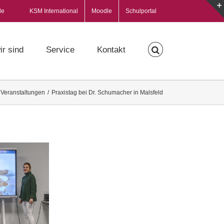
de
KSM International
Moodle
Schulportal
ir sind
Service
Kontakt
,
Veranstaltungen
/
Praxistag bei Dr. Schumacher in Malsfeld