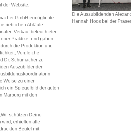
f der Website.
Die Auszubildenden Alexand
umacher GmbH ermöglichte
Hannah Hoos bei der Präsen
 betrieblichen Abläufe.
ionalen Verkauf beleuchteten
rener Praktiker und gaben
durch die Produktion und
ichkeit, Vergleiche
nd Dr. Schumacher zu
beiden Auszubildenden
usbildungskoordinatorin
se Weise zu einer
lich ein Spiegelbild der guten
 Marburg mit den
„Wir schützen Deine
ird, erhielten alle
druckten Beutel mit