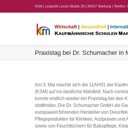
Zum
KSM | Leopold-Lucas-Straße 20 | 35037 Marburg | Telefon:
Inhalt
springen
Praxistag bei Dr. Schumacher in 
View
Larger
Image
Am 3. Mai machte sich die 11AH01 der Kauf
(KSM) auf ins ländliche Malsfeld. Nach coro
konnte endlich wieder ein Praxistag bei den
stattfinden. Die Dr. Schumacher GmbH als Gast
europaweit führenden Hersteller von Desinfek
Pflegeprodukten für Kliniken, Arztpraxen und 
sowie von Feuchttüchern für Babypflege, Kör