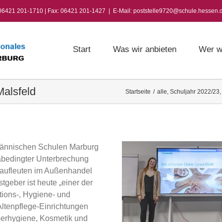
 06421 201-1710 | Fax: 06421 201-1427
|
E-Mail: poststelle9720@schule.hessen.
Start
Was wir anbieten
Wer w
Malsfeld
Startseite
/
alle
,
Schuljahr 2022/23
männischen Schulen Marburg
nabedingter Unterbrechung
 Kaufleuten im Außenhandel
geber ist heute „einer der
tions-, Hygiene- und
Altenpflege-Einrichtungen
perhygiene, Kosmetik und