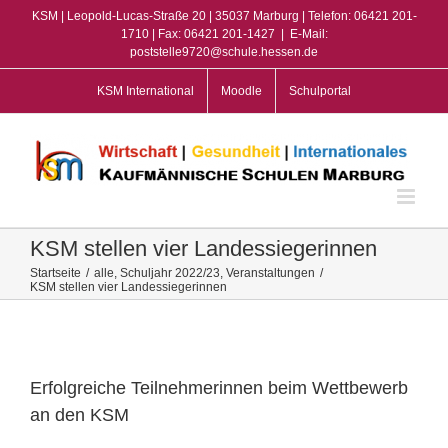
Zum
KSM | Leopold-Lucas-Straße 20 | 35037 Marburg | Telefon: 06421 201-
Inhalt
1710 | Fax: 06421 201-1427
|
E-Mail:
poststelle9720@schule.hessen.de
springen
KSM International
Moodle
Schulportal
KSM stellen vier Landessiegerinnen
Startseite
/
alle
,
Schuljahr 2022/23
,
Veranstaltungen
/
KSM stellen vier Landessiegerinnen
View
Larger
Image
Erfolgreiche Teilnehmerinnen beim Wettbewerb
an den KSM