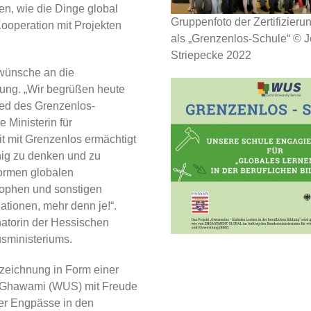
hen, wie die Dinge global
Gruppenfoto der Zertifizier
ooperation mit Projekten
als „Grenzenlos-Schule“ © 
Striepecke 2022
kwünsche an die
itung. „Wir begrüßen heute
ied des Grenzenlos-
 Ministerin für
 mit Grenzenlos ermächtigt
hig zu denken und zu
ormen globalen
rophen und sonstigen
ationen, mehr denn je!“.
inatorin der Hessischen
sministeriums.
zeichnung in Form einer
z Ghawami (WUS) mit Freude
ber Engpässe in den