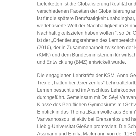
Lieferketten ist die Globalisierung Realität u
verschiedenen Facetten der Globalisierung a
ist für die spätere Berufstätigkeit unabdingbar
wertebasierte Welt der Nachhaltigkeit im Sinn
Nachhaltigkeitszielen haben wollen “, so Dr
ist der „Orientierungsrahmen des Lernbereich
(2016), der in Zusammenarbeit zwischen der 
(KMK) und dem Bundesministerium für wirtsc
und Entwicklung (BMZ) entwickelt wurde.
Die engagierten Lehrkräfte der KSM, Anna G
Trexler, hatten bei „Grenzenlos“ Lehrkräftefo
Lernen besucht und im Anschluss Lehrkoopera
durchgeführt. Gemeinsam mit Dr. Sèyi Vanvanh
Klasse des Beruflichen Gymnasiums mit Schw
Einblick in das Thema „Baumwolle aus Benin
Vanvanhossou ist aktiv bei Grenzenlos und hat
Liebig-Universität Gießen promoviert. Die Sc
Assmann und Emilia Markmann von der 11BG06