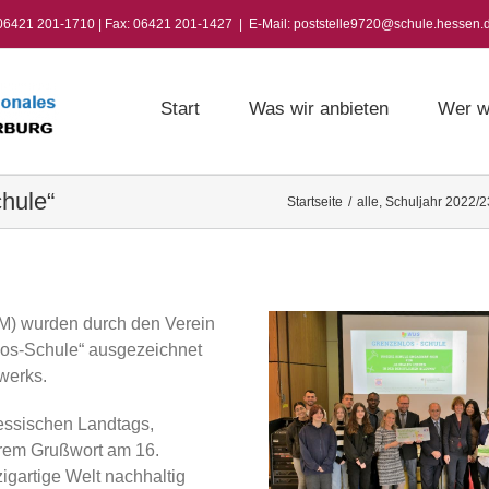
 06421 201-1710 | Fax: 06421 201-1427
|
E-Mail: poststelle9720@schule.hessen.
Start
Was wir anbieten
Wer w
hule“
Startseite
/
alle
,
Schuljahr 2022/2
M) wurden durch den Verein
los-Schule“ ausgezeichnet
werks.
essischen Landtags,
hrem Grußwort am 16.
igartige Welt nachhaltig