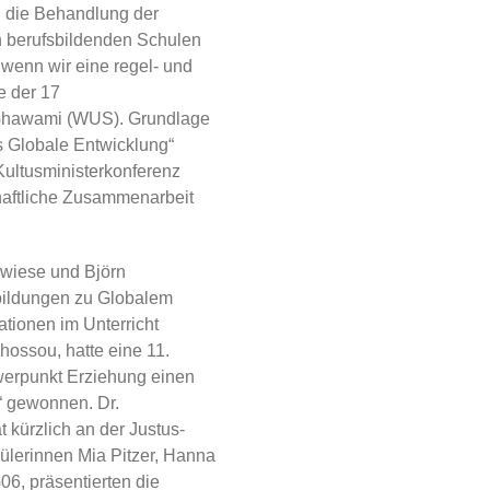
nd die Behandlung der
n berufsbildenden Schulen
, wenn wir eine regel- und
e der 17
. Ghawami (WUS). Grundlage
s Globale Entwicklung“
Kultusministerkonferenz
haftliche Zusammenarbeit
ewiese und Björn
rtbildungen zu Globalem
tionen im Unterricht
ossou, hatte eine 11.
erpunkt Erziehung einen
“ gewonnen. Dr.
 kürzlich an der Justus-
hülerinnen Mia Pitzer, Hanna
, präsentierten die