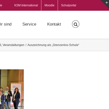
de
KSM International
Moodle
Schulportal
ir sind
Service
Kontakt
3
,
Veranstaltungen
/
Auszeichnung als „Grenzenlos-Schule“