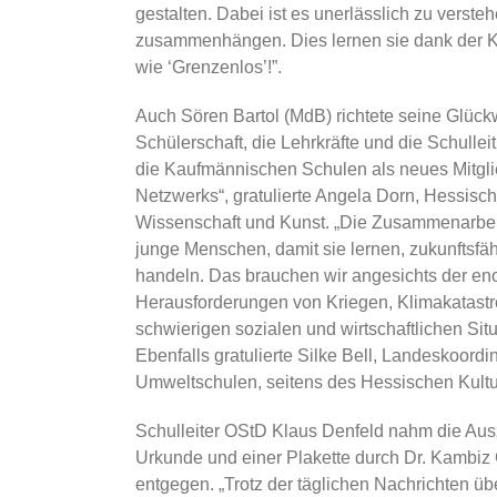
gestalten. Dabei ist es unerlässlich zu verste
zusammenhängen. Dies lernen sie dank der K
wie ‘Grenzenlos’!”.
Auch Sören Bartol (MdB) richtete seine Glüc
Schülerschaft, die Lehrkräfte und die Schulle
die Kaufmännischen Schulen als neues Mitgl
Netzwerks“, gratulierte Angela Dorn, Hessische
Wissenschaft und Kunst. „Die Zusammenarbeit
junge Menschen, damit sie lernen, zukunftsfä
handeln. Das brauchen wir angesichts der en
Herausforderungen von Kriegen, Klimakatast
schwierigen sozialen und wirtschaftlichen Situ
Ebenfalls gratulierte Silke Bell, Landeskoord
Umweltschulen, seitens des Hessischen Kultu
Schulleiter OStD Klaus Denfeld nahm die Aus
Urkunde und einer Plakette durch Dr. Kambi
entgegen. „Trotz der täglichen Nachrichten ü