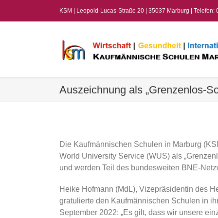
Zum
KSM | Leopold-Lucas-Straße 20 | 35037 Marburg | Telefon:
Inhalt
springen
Auszeichnung als „Grenzenlos-Sc
View
Larger
Image
Die Kaufmännischen Schulen in Marburg (KS
World University Service (WUS) als „Grenzen
und werden Teil des bundesweiten BNE-Netz
Heike Hofmann (MdL), Vizepräsidentin des H
gratulierte den Kaufmännischen Schulen in i
September 2022: „Es gilt, dass wir unsere einz