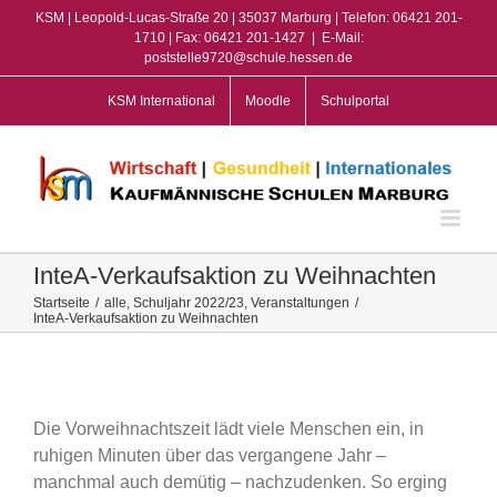
Zum
KSM | Leopold-Lucas-Straße 20 | 35037 Marburg | Telefon: 06421 201-
Inhalt
1710 | Fax: 06421 201-1427
|
E-Mail:
poststelle9720@schule.hessen.de
springen
KSM International
Moodle
Schulportal
InteA-Verkaufsaktion zu Weihnachten
Startseite
/
alle
,
Schuljahr 2022/23
,
Veranstaltungen
/
InteA-Verkaufsaktion zu Weihnachten
View
Larger
Image
Die Vorweihnachtszeit lädt viele Menschen ein, in
ruhigen Minuten über das vergangene Jahr –
manchmal auch demütig – nachzudenken. So erging