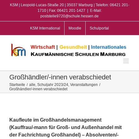
Zum
KSM | Leopold-Lucas-Straße 20 | 35037 Marburg | Telefon: 06421 201-
Inhalt
1710 | Fax: 06421 201-1427
|
E-Mail:
poststelle9720@schule.hessen.de
springen
KSM International
Moodle
Schulportal
Großhändler/-innen verabschiedet
Startseite
/
alle
,
Schuljahr 2023/24
,
Veranstaltungen
/
Großhändler/-innen verabschiedet
View
Larger
Image
Kaufleute im Großhandelsmanagement
(Kauffrau/-mann für Groß- und Außenhandel mit
der Fachrichtung Großhandel) –
Absolventen/-