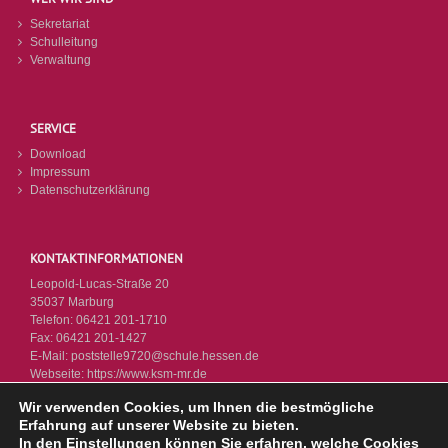
Sekretariat
Schulleitung
Verwaltung
SERVICE
Download
Impressum
Datenschutzerklärung
KONTAKTINFORMATIONEN
Leopold-Lucas-Straße 20
35037 Marburg
Telefon:
06421 201-1710
Fax:
06421 201-1427
E-Mail:
poststelle9720@schule.hessen.de
Webseite:
https://www.ksm-mr.de
Wir verwenden Cookies, um Ihnen die bestmögliche
Erfahrung auf unserer Website zu bieten.
In den
Einstellungen
können Sie erfahren, welche Cookies