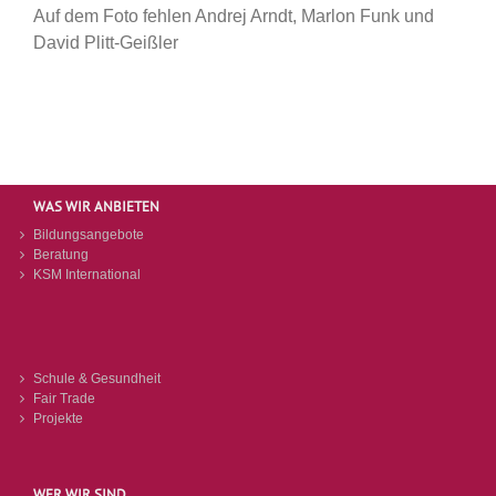
Auf dem Foto fehlen Andrej Arndt, Marlon Funk und
David Plitt-Geißler
WAS WIR ANBIETEN
Bildungsangebote
Beratung
KSM International
Schule & Gesundheit
Fair Trade
Projekte
WER WIR SIND