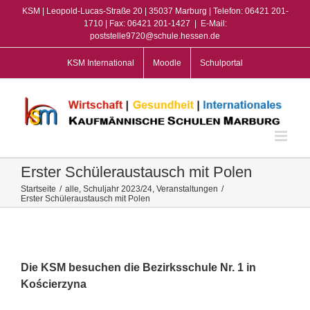
Zum
KSM | Leopold-Lucas-Straße 20 | 35037 Marburg | Telefon: 06421 201-
Inhalt
1710 | Fax: 06421 201-1427
|
E-Mail:
poststelle9720@schule.hessen.de
springen
KSM International
Moodle
Schulportal
Erster Schüleraustausch mit Polen
Startseite
/
alle
,
Schuljahr 2023/24
,
Veranstaltungen
/
Erster Schüleraustausch mit Polen
View
Larger
Image
Die KSM besuchen die Bezirksschule Nr. 1 in
Kościerzyna