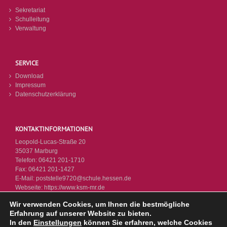
Sekretariat
Schulleitung
Verwaltung
SERVICE
Download
Impressum
Datenschutzerklärung
KONTAKTINFORMATIONEN
Leopold-Lucas-Straße 20
35037 Marburg
Telefon:
06421 201-1710
Fax:
06421 201-1427
E-Mail:
poststelle9720@schule.hessen.de
Webseite:
https://www.ksm-mr.de
Wir verwenden Cookies, um Ihnen die bestmögliche
Erfahrung auf unserer Website zu bieten.
In den
Einstellungen
können Sie erfahren, welche Cookies