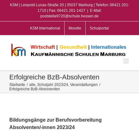
Zum
KSM | Leopold-Lucas-Straße 20 | 35037 Marburg | Telefon: 06421 201-
Inhalt
1710 | Fax: 06421 201-1427
|
E-Mail:
poststelle9720@schule.hessen.de
springen
KSM International
Moodle
Schulportal
Erfolgreiche BzB-Absolventen
Startseite
/
alle
,
Schuljahr 2023/24
,
Veranstaltungen
/
Erfolgreiche BzB-Absolventen
View
Larger
Image
Bildungsgänge zur Berufsvorbereitung
Absolventen/-innen 2023/24