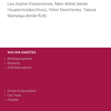
Lea-Sophie Kopaschinski, Meer Mahdi (beide
Hauptschulabschluss), Yehor Demchenko, Tatiana
Mamaliga (beide BzB)
WAS WIR ANBIETEN
Bildungsangebote
Beratung
KSM International
Schule & Gesundheit
Fair Trade
Projekte