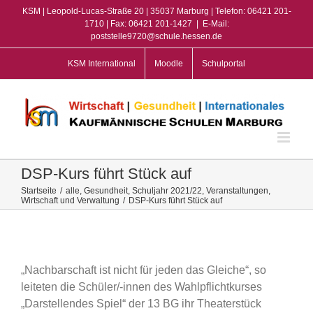
Zum
KSM | Leopold-Lucas-Straße 20 | 35037 Marburg | Telefon: 06421 201-
Inhalt
1710 | Fax: 06421 201-1427
|
E-Mail:
poststelle9720@schule.hessen.de
springen
KSM International
Moodle
Schulportal
DSP-Kurs führt Stück auf
Startseite
/
alle
,
Gesundheit
,
Schuljahr 2021/22
,
Veranstaltungen
,
Wirtschaft und Verwaltung
/
DSP-Kurs führt Stück auf
View
Larger
Image
„Nachbarschaft ist nicht für jeden das Gleiche“, so
leiteten die Schüler/-innen des Wahlpflichtkurses
„Darstellendes Spiel“ der 13 BG ihr Theaterstück